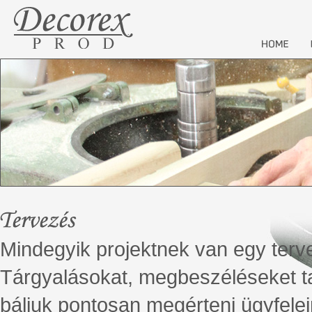
Mindegyik projektnek van egy terv
Tárgyalásokat, megbeszéléseket ta
báljuk pontosan megérteni ügyfelein